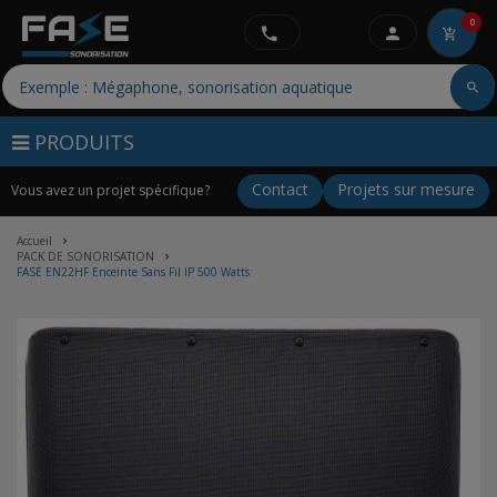
0
PRODUITS
Contact
Projets sur mesure
Vous avez un projet spécifique?
Accueil
PACK DE SONORISATION
FASE EN22HF Enceinte Sans Fil IP 500 Watts