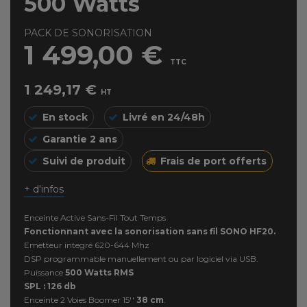
500 Watts
PACK DE SONORISATION
1 499,00 €
TTC
1 249,17 €
HT
En stock
Livré en 24/48h
Garantie 2 ans
Suivi de produit
Frais de port offerts
+ d'infos
Enceinte Active Sans-Fil Tout Temps
Fonctionnant avec la sonorisation sans fil SONO HF20.
Emetteur integré 620-644 Mhz
DSP programmable manuellement ou par logiciel via USB.
Puissance
500 Watts RMS
SPL : 126 db
Enceinte 2 Voies Boomer 15''
38 cm
.