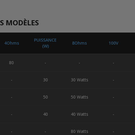
S MODÈLES
PUISSANCE
4Ohms
8Ohms
100V
(W)
80
-
-
-
-
30
30 Watts
-
-
50
50 Watts
-
-
40
40 Watts
-
-
-
80 Watts
-