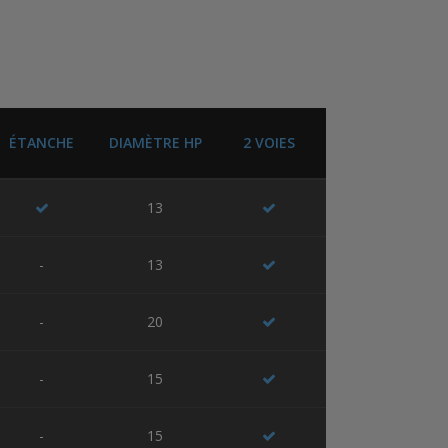
ÉTANCHE
DIAMÈTRE HP
2 VOIES
13
-
13
-
20
-
15
-
15