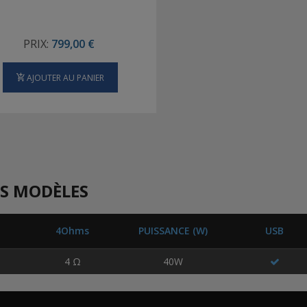
PRIX:
799,00 €
AJOUTER AU PANIER
S MODÈLES
4Ohms
PUISSANCE (W)
USB
4 Ω
40W