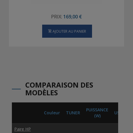
PRIX:
169,00 €
AJOUTER AU PANIER
COMPARAISON DES
MODÈLES
PUISSANCE
Couleur
TUNER
USB
B
(W)
Paire HP