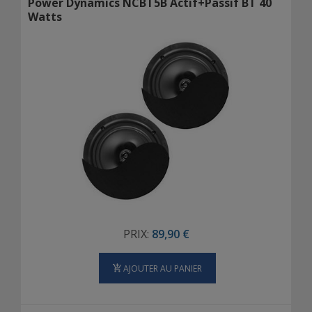
Power Dynamics NCBT5B Actif+Passif BT 40
Watts
PRIX:
89,90 €
AJOUTER AU PANIER