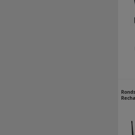
Ronds
Recha