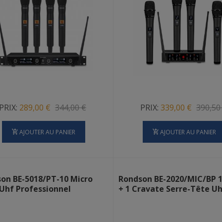
PRIX:
289,00 €
344,00 €
PRIX:
339,00 €
390,50
AJOUTER AU PANIER
AJOUTER AU PANIER
on BE-5018/PT-10 Micro
Rondson BE-2020/MIC/BP 
Uhf Professionnel
+ 1 Cravate Serre-Tête U