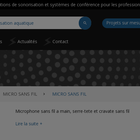
utions de sonorisation et systèmes de conférence pour les profession
Projets sur mes
ns
Actualités
Contact
MICRO SANS FIL
MICRO SANS FIL
Microphone sans fil a main, serre-tete et cravate sans fil
Lire la suite +