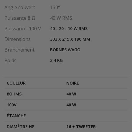
Angle couvert
130°
Puissance 8 Ω
40 W RMS
Puissance 100 V
40 - 20 - 10 W RMS
Dimensions
303 X 215 X 190 MM
Branchement
BORNES WAGO
Poids
2,4 KG
COULEUR
NOIRE
8OHMS
40 W
100V
40 W
ÉTANCHE
DIAMÈTRE HP
16 + TWEETER