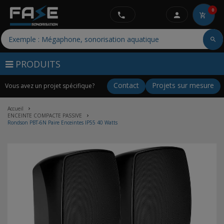
0
PRODUITS
Contact
Projets sur mesure
Vous avez un projet spécifique?
Accueil
ENCEINTE COMPACTE PASSIVE
Rondson PBT-6N Paire Enceintes IP55 40 Watts