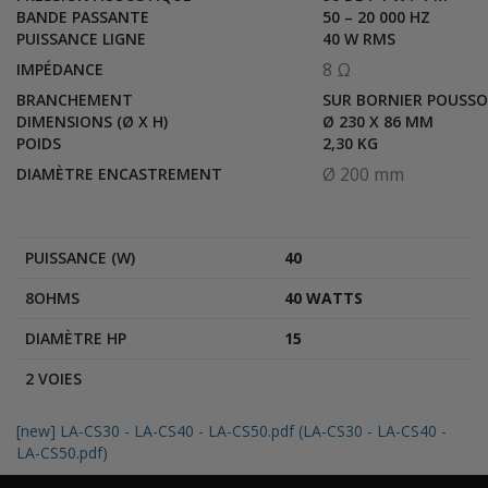
BANDE PASSANTE
50 – 20 000 HZ
PUISSANCE LIGNE
40 W RMS
8 Ω
IMPÉDANCE
BRANCHEMENT
SUR BORNIER POUSSO
DIMENSIONS (Ø X H)
Ø 230 X 86 MM
POIDS
2,30 KG
Ø 200 mm
DIAMÈTRE ENCASTREMENT
PUISSANCE (W)
40
8OHMS
40 WATTS
DIAMÈTRE HP
15
2 VOIES
[new] LA-CS30 - LA-CS40 - LA-CS50.pdf (LA-CS30 - LA-CS40 -
LA-CS50.pdf)