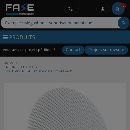
0
PRODUITS
Contact
Projets sur mesure
Vous avez un projet spécifique?
Accueil
ENCEINTE PLAFOND
Lone Audio LA-CS40 HP Plafond 8 Ohms 40 Watts