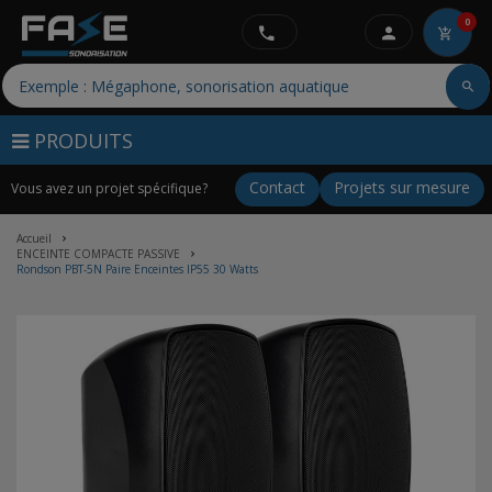
0
PRODUITS
Contact
Projets sur mesure
Vous avez un projet spécifique?
Accueil
ENCEINTE COMPACTE PASSIVE
Rondson PBT-5N Paire Enceintes IP55 30 Watts