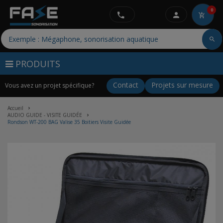
0
PRODUITS
Contact
Projets sur mesure
Vous avez un projet spécifique?
Accueil
AUDIO GUIDE - VISITE GUIDÉE
Rondson WT-200 BAG Valise 35 Boitiers Visite Guidée