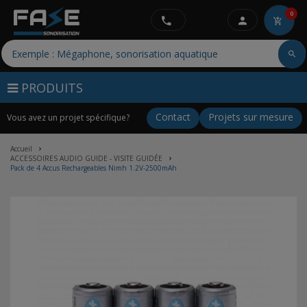
0
PRODUITS
Contact
Projets sur mesure
Vous avez un projet spécifique?
Accueil
ACCESSOIRES AUDIO GUIDE - VISITE GUIDÉE
Pack de 4 Accus Rechargeables Nimh 1.2V-2500mAh