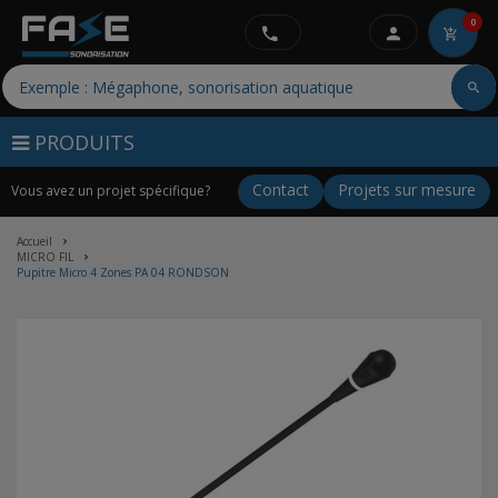
0
PRODUITS
Contact
Projets sur mesure
Vous avez un projet spécifique?
Accueil
MICRO FIL
Pupitre Micro 4 Zones PA 04 RONDSON