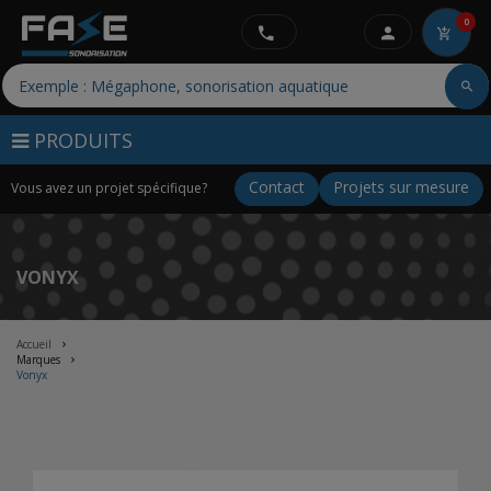
0
PRODUITS
Contact
Projets sur mesure
Vous avez un projet spécifique?
VONYX
Accueil
Marques
Vonyx