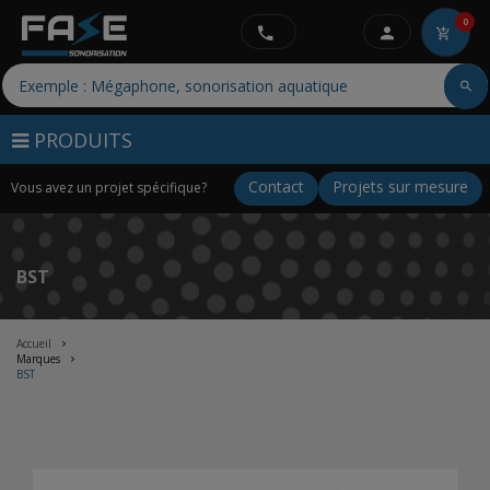
0
PRODUITS
Contact
Projets sur mesure
Vous avez un projet spécifique?
BST
Accueil
Marques
BST