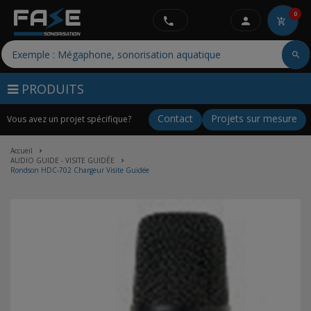
0
PRODUITS
Contact
Projets sur mesure
Vous avez un projet spécifique?
Accueil
AUDIO GUIDE - VISITE GUIDÉE
Rondson HDC-702 Chargeur Visite Guidée