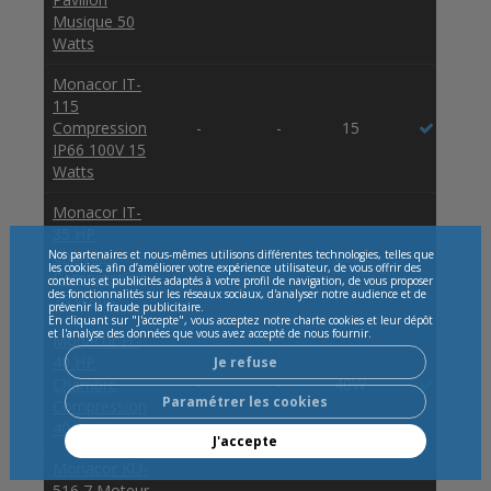
Musique 50
Watts
Monacor IT-
115
Compression
-
-
15
IP66 100V 15
Watts
Monacor IT-
35 HP
Chambre
-
-
25W
Nos partenaires et nous-mêmes utilisons différentes technologies, telles que
les cookies, afin d’améliorer votre expérience utilisateur, de vous offrir des
Compression
contenus et publicités adaptés à votre profil de navigation, de vous proposer
des fonctionnalités sur les réseaux sociaux, d'analyser notre audience et de
25 Watts
prévenir la fraude publicitaire.
En cliquant sur "J'accepte", vous acceptez notre charte cookies et leur dépôt
et l'analyse des données que vous avez accepté de nous fournir.
Monacor IT-
40 HP
Je refuse
Chambre
-
-
40W
Paramétrer les cookies
Compression
40 Watts
J'accepte
Monacor KU-
516 7 Moteur