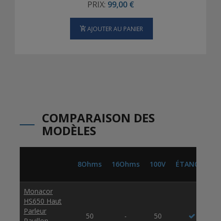
PRIX:
99,00 €
AJOUTER AU PANIER
COMPARAISON DES
MODÈLES
8Ohms
16Ohms
100V
ÉTANCHE
Monacor
HS650 Haut
Parleur
50
-
50
Pavillon