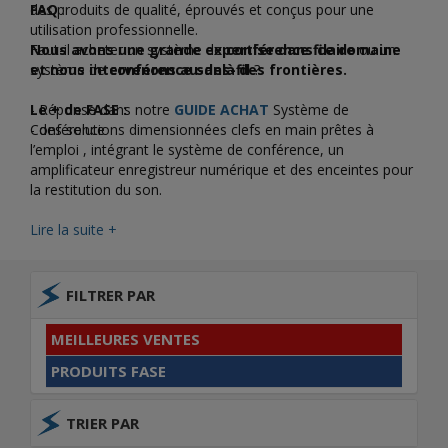
des produits de qualité, éprouvés et conçus pour une
FAQ
:
utilisation professionnelle.
Nous avons une grande expertise dans ce domaine
Faut-il acheter un système de
conférence filaire
ou un
et nous intervenons au-delà des frontières.
système de
conférence sans-fil
?
Le + de FASE :
- Réponse dans notre
GUIDE ACHAT
Système de
- des solutions dimensionnées clefs en main prêtes à
Conférence
l’emploi , intégrant le système de conférence, un
amplificateur enregistreur numérique et des enceintes pour
la restitution du son.
- une gamme de haut-parleur pour une utilisation fixe ou
nomade, qui s’adapte parfaitement à votre environnement,
Lire la suite +
plafonnier, en applique murale, sur pieds …
- vous bénéficiez d’une hotline et assistance gratuite pour la
mise en service et un accompagnement personnalisé.
FILTRER PAR
MEILLEURES VENTES
PRODUITS FASE
TRIER PAR