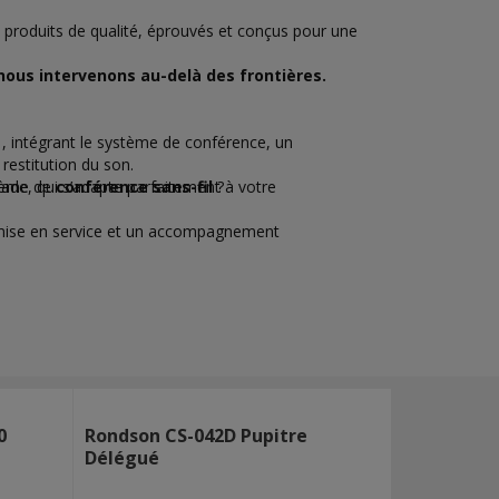
s produits de qualité, éprouvés et conçus pour une
ous intervenons au-delà des frontières.
 , intégrant le système de conférence, un
restitution du son.
ade, qui s’adapte parfaitement à votre
tème de
conférence sans-fil
?
la mise en service et un accompagnement
0
Rondson CS-042D Pupitre
Délégué