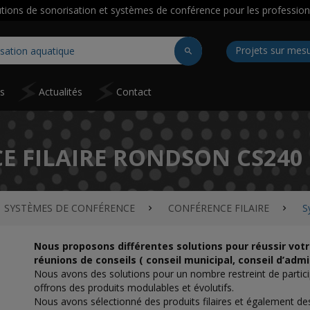
utions de sonorisation et systèmes de conférence pour les profession
Projets sur mes
ns
Actualités
Contact
E FILAIRE RONDSON CS240
SYSTÈMES DE CONFÉRENCE
CONFÉRENCE FILAIRE
S
Nous proposons différentes solutions pour réussir vot
réunions de conseils ( conseil municipal, conseil d’admi
Nous avons des solutions pour un nombre restreint de partic
offrons des produits modulables et évolutifs.
Nous avons sélectionné des produits filaires et également de