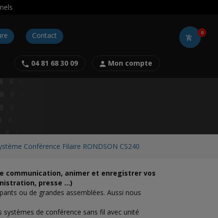
nels
0
ure
Contact
04 81 68 30 09
Mon compte
ystème Conférence Filaire RONDSON CS240
re communication, animer et enregistrer vos
nistration, presse …)
ipants ou de grandes assemblées. Aussi nous
s systèmes de conférence sans fil avec unité