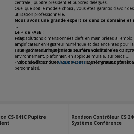
centrale , pupitre président et pupitres délégués.
Quel que soit le modèle choisi , vous êtes garantis d’avoir de
utilisation professionnelle.
Nous avons une grande expertise dans ce domaine et n
Le + de FASE :
- des solutions dimensionnées clefs en main prêtes à l’emploi
FAQ
:
amplificateur enregistreur numérique et des enceintes pour la 
- une gamme de haut-parleur pour une utilisation fixe ou nom
Faut-il acheter un système de
conférence filaire
ou un sys
environnement, plafonnier, en applique murale, sur pieds …
- vous bénéficiez d’une hotline et assistance gratuite pour 
- Réponse dans notre
GUIDE ACHAT
Système de Conférence
personnalisé.
on CS-041C Pupitre
Rondson Contrôleur CS 24
dent
Système Conférence