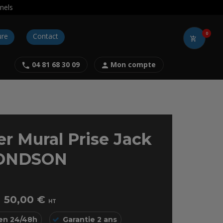
nels
0
ure
Contact
04 81 68 30 09
Mon compte
er Mural Prise Jack
RONDSON
50,00 €
HT
 en 24/48h
Garantie 2 ans