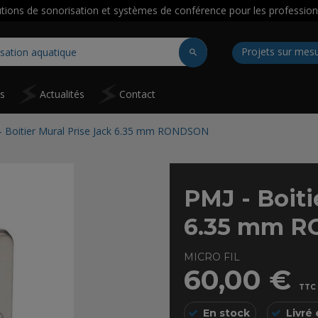
utions de sonorisation et systèmes de conférence pour les profession
Projets sur mes
ns
Actualités
Contact
- Boitier Mural Prise Jack 6.35 mm RONDSON
PMJ - Boiti
6.35 mm 
MICRO FIL
60,00 €
TTC
En stock
Livré