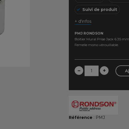
Suivi de produit
+ d'infos
PMJ RONDSON
Boitier Mural Prise Jack 6.35 m
Femelle mono vérouillable.
–
+
A
Référence
: PMJ