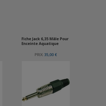
Fiche Jack 6,35 Mâle Pour
Fiche XL
Enceinte Aquatique
Pour Enc
PRIX:
35,00 €
PR