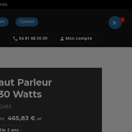
nels
0
ure
Contact
04 81 68 30 09
Mon compte
ut Parleur
30 Watts
IQUES
465,83 €
TC
HT
tie 2 ans