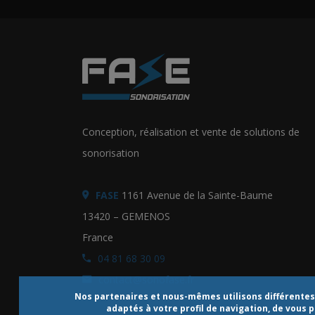
Conception, réalisation et vente de solutions de
sonorisation
FASE
1161 Avenue de la Sainte-Baume
13420 – GEMENOS
France
04 81 68 30 09
contact@sonofase.fr
Nos partenaires et nous-mêmes utilisons différentes t
adaptés à votre profil de navigation, de vous 