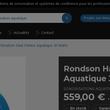
utions de sonorisation et systèmes de conférence pour les profession
Projets sur mes
ns
Actualités
Contact
Rondson Haut Parleur Aquatique 30 Watts
Rondson Ha
Aquatique 
SONORISATIONS AQUAT
559,00 €
T
En stock
Garan