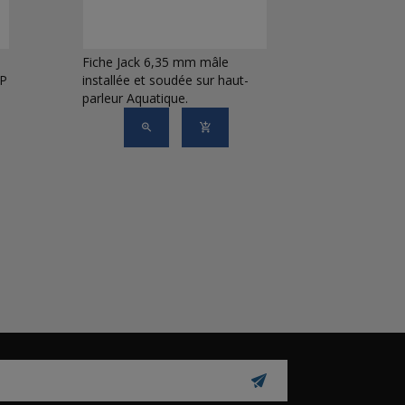
Fiche Jack 6,35 mm mâle
Fiche XLR
IP
installée et soudée sur haut-
installée
parleur Aquatique.
haut-parl