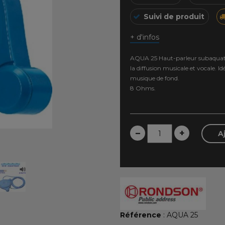
Suivi de produit
+ d'infos
AQUA 25 Haut-parleur subaquat
la diffusion musicale et vocale. 
musique de fond.
8 Ohms.
–
+
A
Référence
: AQUA 25