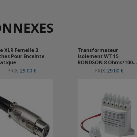
ONNEXES
he XLR Femelle 3
Transformateur
ches Pour Enceinte
Isolement WT 15
atique
RONDSON 8 Ohms/100
Volts (IP 44 )
PRIX:
29,00 €
PRIX:
29,00 €