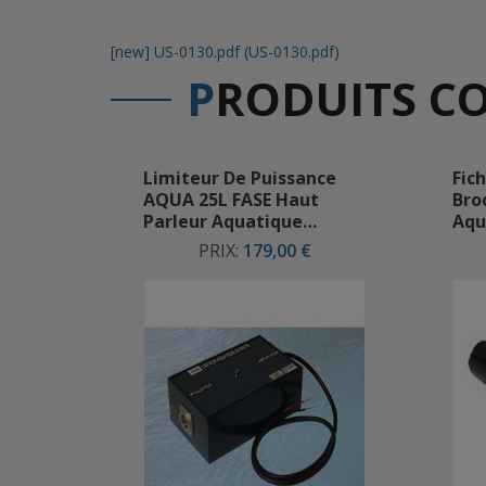
[new] US-0130.pdf (US-0130.pdf)
P
RODUITS C
roches
Limiteur De Puissance
Fic
atique
AQUA 25L FASE Haut
Bro
Parleur Aquatique
Aqu
Limiteur 25 Watts
PRIX:
179,00 €