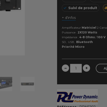
Suivi de produit
+ d'infos
Amplificateur
Matriciel
2 Cana
Puissance :
2X120 Watts
Impédance :
4-8 Ohms
/
100 V
SD, USB,
Bluetooth
Priorité Micro
–
+
A