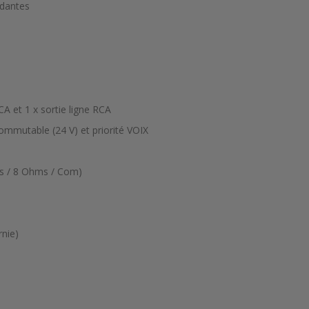
ndantes
CA et 1 x sortie ligne RCA
mmutable (24 V) et priorité VOIX
hms / 8 Ohms / Com)
rnie)