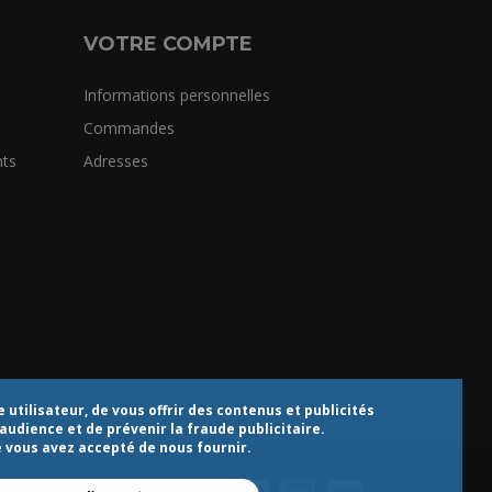
VOTRE COMPTE
Informations personnelles
Commandes
ts
Adresses
utilisateur, de vous offrir des contenus et publicités
audience et de prévenir la fraude publicitaire.
e vous avez accepté de nous fournir.