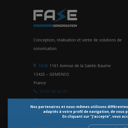
Conception, réalisation et vente de solutions de
sonorisation
FASE
1161 Avenue de la Sainte-Baume
13420 – GEMENOS
France
04 81 68 30 09
contact@sonofase.fr
Nos partenaires et nous-mêmes utilisons différentes t
adaptés à votre profil de navigation, de vous 
En cliquant sur "J'accepte", vous a