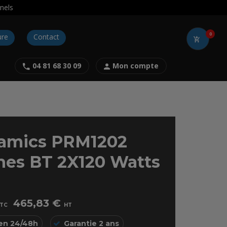
nels
0
ure
Contact
04 81 68 30 09
Mon compte
amics PRM1202
nes BT 2X120 Watts
465,83 €
TC
HT
 en 24/48h
Garantie 2 ans