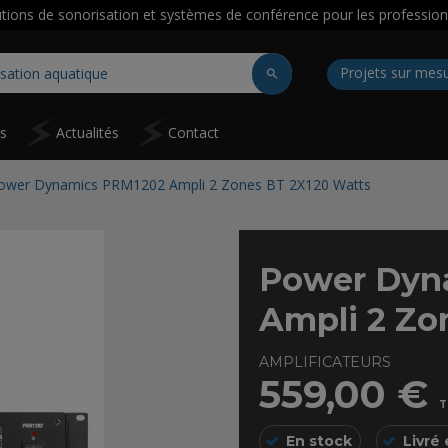
utions de sonorisation et systèmes de conférence pour les profession
Projets sur mes
ns
Actualités
Contact
ower Dynamics PRM1202 Ampli 2 Zones BT 2X120 Watts
Power Dyn
Ampli 2 Zo
AMPLIFICATEURS
559,00 €
T
En stock
Livré