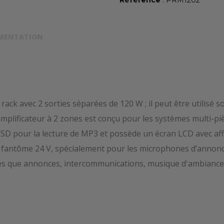
Référence
: PRM1202
MENTATION
ck avec 2 sorties séparées de 120 W ; il peut être utilisé 
plificateur à 2 zones est conçu pour les systèmes multi-pièc
/SD pour la lecture de MP3 et possède un écran LCD avec af
fantôme 24 V, spécialement pour les microphones d’annonce
es que annonces, intercommunications, musique d'ambiance, di