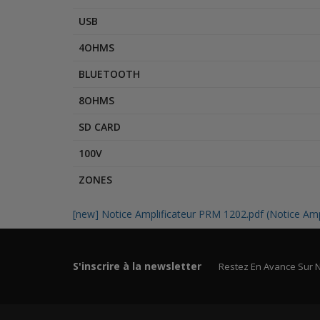
USB
4OHMS
BLUETOOTH
8OHMS
SD CARD
100V
ZONES
[new] Notice Amplificateur PRM 1202.pdf (Notice Amp
S'inscrire à la newsletter
Restez En Avance Sur 