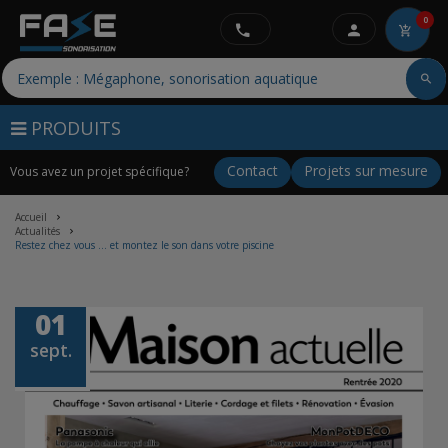
0
PRODUITS
Contact
Projets sur mesure
Vous avez un projet spécifique?
Accueil
Actualités
Restez chez vous … et montez le son dans votre piscine
01
sept.